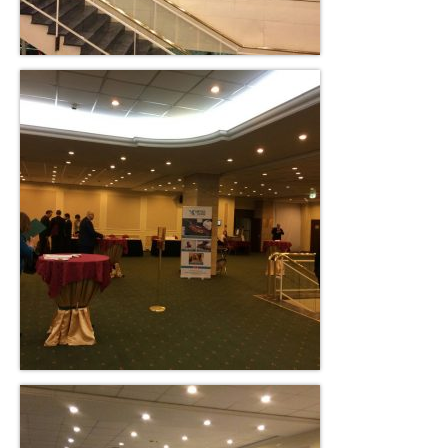
Dumper Group
Special Purpose Upper Buildings
Show Platforms
Hooklift – Hooked Container
Second hand
References
Media Center
Our documents
News from us
Catalog
Videos