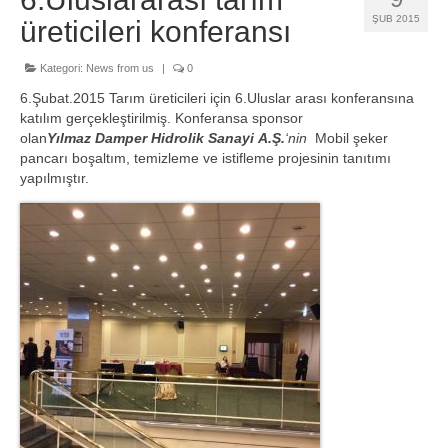
Products
ŞUB 2015
üreticileri konferansı
Discharging Platforms
Kategori:
News from us
|
0
Canal Type Unloading Platforms
6.Şubat.2015 Tarım üreticileri için 6.Uluslar arası konferansına
katılım gerçekleştirilmiş. Konferansa sponsor
Above ground unloading platforms
olan
Yılmaz Damper Hidrolik Sanayi A.Ş.
‘nin
Mobil şeker
pancarı boşaltım, temizleme ve istifleme projesinin tanıtımı
Mobile Type Discharge Platforms
yapılmıştır.
Trailed Type Unloading Platforms
Side-tilted type discharging platformes
Container Discharge Platform
Leveling Type Platforms
Projects
On-Board Build