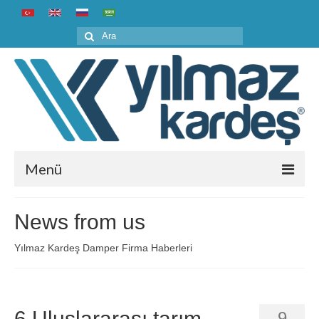
Şunu
ara:
Menü
Home
News from us
Corporate
Yılmaz Kardeş Damper Firma Haberleri
About us
History
6.Uluslararası tarım
9